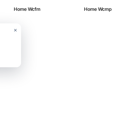
Home Wcfm
Home Wcmp
×