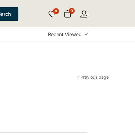
0
0
earch
Recent Viewed
Previous page