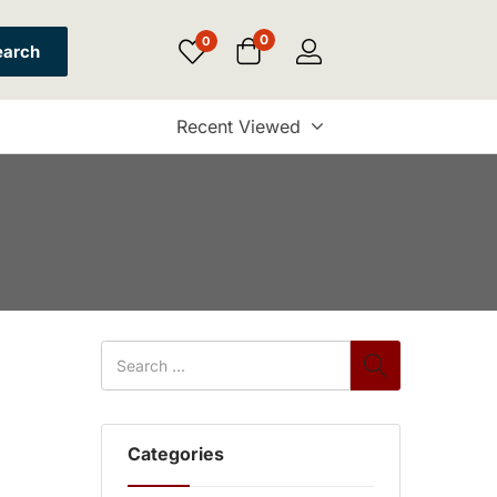
0
0
earch
Recent Viewed
Previous page
Categories